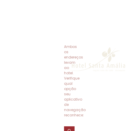
Ambos
HOME
os
endereços
O HOTEL
levam
ao
ACOMODAÇÕES
hotel.
Verifique
PACOTES
qual
opção
seu
VALE DO CAFÉ
aplicativo
de
EVENTOS
navegação
reconhece:
CONTATO
Av.
Sebastião